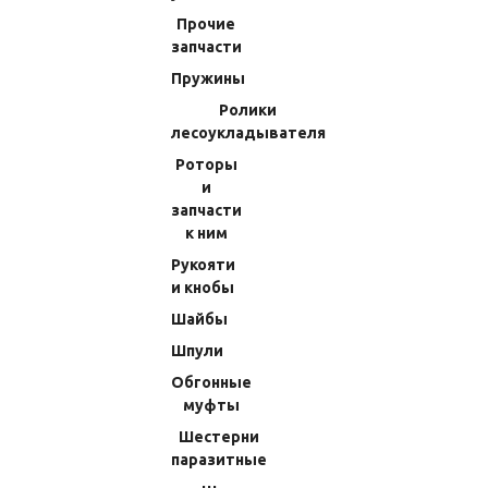
Прочие
запчасти
Пружины
Ролики
лесоукладывателя
Шайба Регулировочная 8x7x0,1мм
Шайба Регулировочная Набор (3
Shimano 12 Vanquish 4000 (53)
Шт.) 11x8x0,1мм Shimano 15 Twin
Роторы
10G9Y
Power SW 4000XG (81) 10DKJ
и
(Код:
70W0003560J
)
(Код:
60W4465552S
)
запчасти
107.10 RUB
213.57 RUB
к ним
Рукояти
В КОРЗИНУ
В КОРЗИНУ
и кнобы
Шайбы
Шпули
Обгонные
муфты
Шестерни
паразитные