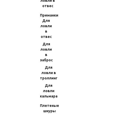
ловли в
отвес
Приманки
Для
ловли
в
отвес
1
2
3
Вперед
В конец
Для
ловли
в
заброс
Для
Новости
ловли в
троллинг
24 июня 2026
Для
Поступление заказов с сайта www.japanreelparts.ru на
склад: 22.06.2022
ловли
1792;1976;1978;1867;2040;2092;2101;2102;2125;2133;
кальмара
2135;2136;2138;2139;2141;2142;2143;2145;2147;2153;
2154;2156;2157;2161;2166;2168;2170;2173;2174;2176;
Плетеные
2177;2178;2180;2181 и другие
шнуры
28 апреля 2026