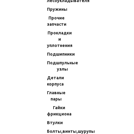
лесоукладывателя
Пружины
Прочие
запчасти
Прокладки
и
уплотнения
Подшипники
Подшпульные
узлы
Шайба Регулировочная
Шайба Регулировочная
14x10x0,7мм Shimano 15 Twin
17x14x0,1мм Shimano 11
Детали
Power SW 6000PG (78) 10BGE
Biomaster 6000 (102) 109PD
корпуса
(Код:
70610J0520J
)
(Код:
70W00000100
)
Главные
161.28 RUB
161.28 RUB
пары
Гайки
В КОРЗИНУ
В КОРЗИНУ
фрикциона
Втулки
Болты,винты,шурупы