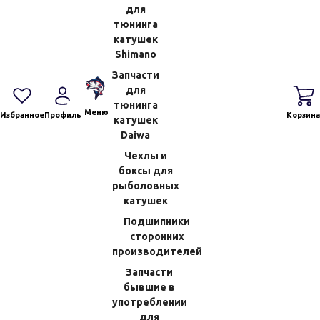
для
Шайба Стопорная Shimano 12
Шайба Стопорная Shimano 21
тюнинга
Antares LH (52) 105NK
Calcutta Conquest 200HG (54)
105NC
катушек
Shimano
(Код:
70040304000
)
(Код:
70040005000
)
Запчасти
Производитель:
Shimano
107.10 RUB
для
107.10 RUB
тюнинга
В КОРЗИНУ
Меню
Избранное
Профиль
Корзина
катушек
В КОРЗИНУ
Daiwa
Чехлы и
боксы для
рыболовных
катушек
Подшипники
сторонних
производителей
Запчасти
бывшие в
Шайба Уплотнения Плеча Ротора
Шайба Фрикционная Shimano 08
употреблении
Shimano 09 Twin Power SW
Stella SW 18000HG (8) 1031T
8000HG (47) 10HDP
для