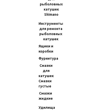
рыболовных
(Код:
70391026100
)
(Код:
702064S9900
)
катушек
161.28 RUB
481.32 RUB
Shimano
Инструменты
В КОРЗИНУ
В КОРЗИНУ
для ремонта
рыболовных
катушек
Ящики и
коробки
Фурнитура
Смазки
для
катушек
Смазки
густые
Шайба Фрикционная Shimano 09
Шайба Фрикционная Shimano 10
Twin Power SW 8000HG (8) 10QC4
Biomaster SW 8000HG (4) 1031M
Смазки
жидкие
(Код:
702224S8200
)
(Код:
7020630601P
)
Удилища