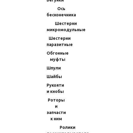
Бегунки
В КОРЗИНУ
В КОРЗИНУ
Ось
бесконечника
Шестерни
микромодульные
Шестерни
паразитные
Обгонные
муфты
Шпули
Шайбы
Шайба Подшпульная
Шайба Регулировочная
Рукояти
18x4x0,25/0,05мм Набор (3 Шт.)
13x11x0,1мм Набор (4 Шт.)
и кнобы
Shimano 10 Twin Power SW
Shimano 19 Stradic 4000 (76)
12000HG (27) 10BXL
10DZ3
Роторы
(Код:
702174S8200
)
(Код:
60W0005471S
)
и
Производитель:
Shimano
161.28 RUB
запчасти
234.36 RUB
к ним
В КОРЗИНУ
Ролики
В КОРЗИНУ