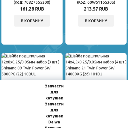
(Код:
70827555200
)
(Код:
60W5116530S
)
161.28 RUB
213.57 RUB
В КОРЗИНУ
В КОРЗИНУ
Запчасти
для
Шайба Подшпульная
Шайба Подшпульная
катушек
12x8x0,25/0,05мм Набор (3 Шт.)
14x4,5x0,25/0,05мм Набор (4 Шт.)
Запчасти
Shimano 09 Twin Power SW
Shimano 21 Twin Power SW
5000PG (22) 10BUL
14000XG (26) 101DJ
для
(Код:
702172B3110
)
(Код:
60W217J082S
)
катушек
107.10 RUB
213.57 RUB
Daiwa