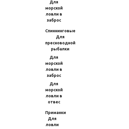
Для
морской
ловли в
заброс
Спиннинговые
Для
пресноводной
рыбалки
Для
морской
КОРЗИНА
0
ловли в
0
заброс
Ваша корзина пуста
ЛИЧНЫЙ
ИЗБРАННОЕ
КАБИНЕТ
Товаров в корзине
0
на сумму
Для
0.00 RUB
Перейти в корзину
морской
Оформить заказ
ловли в
отвес
Приманки
Главная
Корзина
Для
ловли