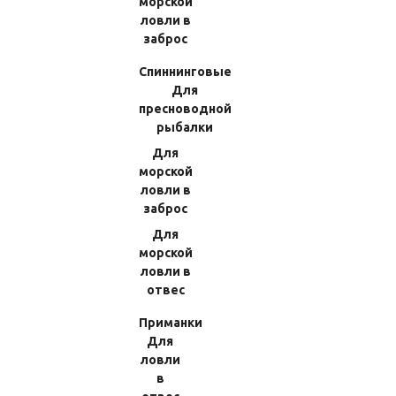
морской
ловли в
заброс
Спиннинговые
Для
пресноводной
рыбалки
Для
морской
ловли в
заброс
Заглушка Отверстия Рукояти
Заглушка Отверстия Рукояти
Для
Daiwa 18 Blast LT6000D-H
Daiwa 21 Caldia LT 3000 (91)
морской
(84)151218
151210/6Q345101
ловли в
(Код:
151218
)
(Код:
6Q345101
)
отвес
Производитель:
Daiwa
Производитель:
Daiwa
Приманки
Нет в наличии
Нет в наличии
Для
370.44 RUB
427.14 RUB
ловли
в