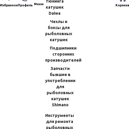
тюнинга
Меню
Избранное
Профиль
Корзина
катушек
Daiwa
Чехлы и
боксы для
рыболовных
катушек
Подшипники
сторонних
производителей
КОРЗИНА
0
Запчасти
0
бывшие в
Ваша корзина пуста
ЛИЧНЫЙ
ИЗБРАННОЕ
употреблении
КАБИНЕТ
Товаров в корзине
0
на сумму
для
0.00 RUB
Перейти в корзину
рыболовных
Оформить заказ
катушек
Shimano
Инструменты
ДЕТАЛИ КОРПУСА
для ремонта
рыболовных