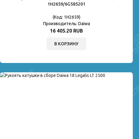
1H2659/6G585201
(Код:
1H2659
)
Производитель:
Daiwa
16 405.20 RUB
В КОРЗИНУ