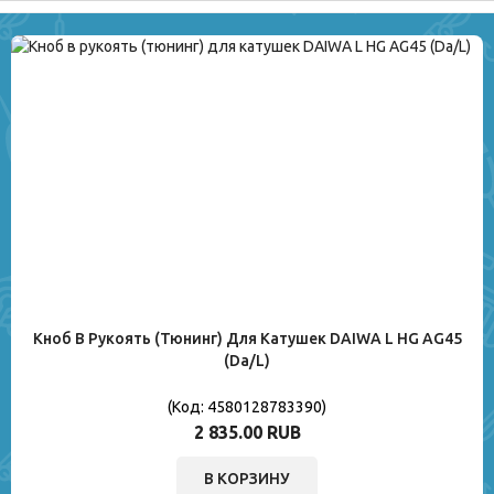
Кноб В Рукоять (тюнинг) Для Катушек DAIWA L HG AG45
(Da/L)
(Код:
4580128783390
)
2 835.00 RUB
В КОРЗИНУ