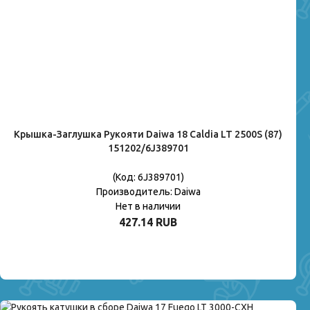
Крышка-Заглушка Рукояти Daiwa 18 Caldia LT 2500S (87)
151202/6J389701
(Код:
6J389701
)
Производитель:
Daiwa
Нет в наличии
427.14 RUB