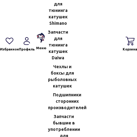
для
Шуруп 3x10мм Shimano 13
Шуруп 3x10мм Shimano 15 Twin
тюнинга
Biomaster SW 5000PG (35) 103J1
Power 4000PG (198) 10PVE
катушек
Shimano
(Код:
70013405200
)
(Код:
7001831000J
)
Запчасти
97.02 RUB
97.02 RUB
для
тюнинга
В КОРЗИНУ
В КОРЗИНУ
Меню
Избранное
Профиль
Корзина
катушек
Daiwa
Чехлы и
боксы для
рыболовных
катушек
Подшипники
сторонних
производителей
Запчасти
бывшие в
Шуруп 3x8мм Shimano 15 Twin
Шуруп 8x1,6мм Shimano 17 Sahara
употреблении
Power 4000PG (206) 10PSF
4000 (52) 10LPL
для