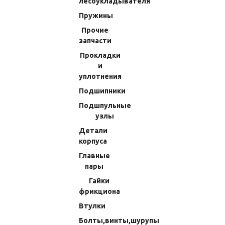
лесоукладывателя
Пружины
Прочие
запчасти
Прокладки
и
уплотнения
Подшипники
Подшпульные
узлы
Винт Шайбы Подшипника
Винт Штока Каретки Shimano 19
Ведомой Шестерни 19 Stella SW
Stradic 4000 (94) 10LCT
Детали
10000PG (38) 10ML2
корпуса
(Код:
70012300810
)
(Код:
70P01300220
)
Главные
Производитель:
Shimano
Производитель:
Shimano
пары
243.18 RUB
146.16 RUB
Гайки
фрикциона
В КОРЗИНУ
В КОРЗИНУ
Втулки
Болты,винты,шурупы