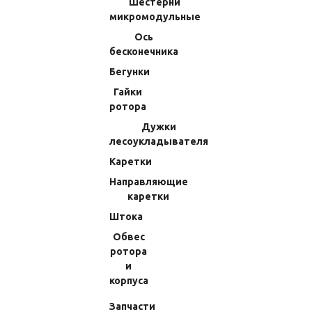
Шестерни
микромодульные
Ось
Шуруп 2x17мм Shimano 08 Stella
Шуруп 2x4мм Shimano 12 Ultegra
бесконечника
SW 8000PG (133) 10LSD
C2000HGS (35) 103N4
Бегунки
Гайки
(Код:
70010001700
)
(Код:
70010000400
)
ротора
97.02 RUB
97.02 RUB
Дужки
В КОРЗИНУ
В КОРЗИНУ
лесоукладывателя
Каретки
Направляющие
каретки
Штока
Обвес
ротора
и
корпуса
Запчасти