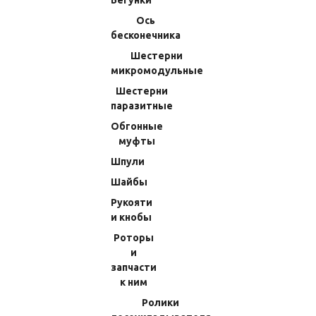
Бегунки
В КОРЗИНУ
Ось
В КОРЗИНУ
бесконечника
Шестерни
микромодульные
Шестерни
паразитные
Обгонные
муфты
Шпули
Шайбы
Винт Ролика Лесоукладывателя
Винт Ролика ЛУ М2,6x7мм
Рукояти
Shimano 24 Twin Power 4000M (40)
Shimano 12 Rarerium Ci4+
и кнобы
1422M
C3000HG (36) 10PMJ
Роторы
(Код:
70363CB200J
)
(Код:
70017301310
)
и
Производитель:
Shimano
97.02 RUB
запчасти
267.75 RUB
к ним
В КОРЗИНУ
Ролики
В КОРЗИНУ