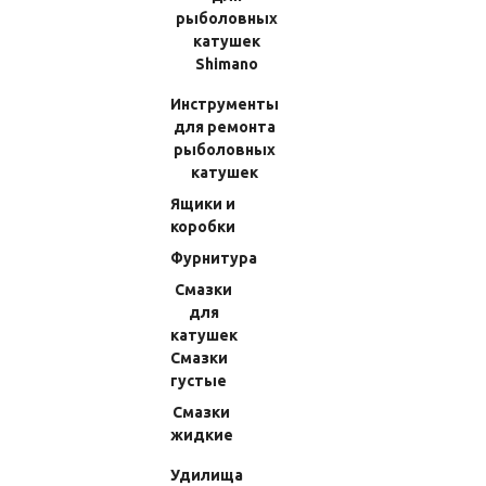
рыболовных
(Код:
7001830800J
)
(Код:
7001000090P
)
катушек
97.02 RUB
146.16 RUB
Shimano
Инструменты
В КОРЗИНУ
В КОРЗИНУ
для ремонта
рыболовных
катушек
Ящики и
коробки
Фурнитура
Смазки
для
катушек
Смазки
густые
Шуруп P2,6x7мм Shimano 12
Шуруп P2.6x10мм Shimano 13
Ultegra C2000S (30) 10LFH
Biomaster SW 5000PG (73) 10LHY
Смазки
жидкие
(Код:
70P01330145
)
(Код:
70P01330517
)
Удилища