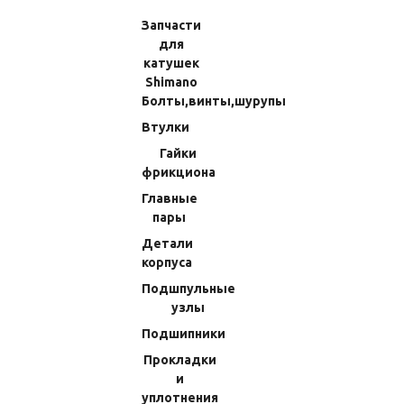
Запчасти
для
катушек
Shimano
Болты,винты,шурупы
Втулки
Гайки
Шуруп 14x2мм Shimano 13
Шуруп 15x2мм Shimano 17 Ultegra
фрикциона
Biomaster SW 5000PG (49) 103C5
2500 (38) 103C6
Главные
пары
(Код:
70013006600
)
(Код:
70013006800
)
97.02 RUB
97.02 RUB
Детали
корпуса
В КОРЗИНУ
В КОРЗИНУ
Подшпульные
узлы
Подшипники
Прокладки
и
уплотнения