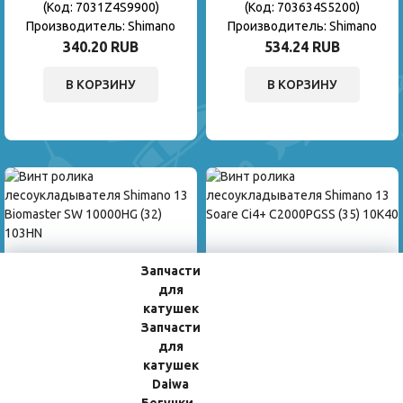
(Код:
7031Z4S9900
)
(Код:
703634S5200
)
Производитель:
Shimano
Производитель:
Shimano
340.20 RUB
534.24 RUB
В КОРЗИНУ
В КОРЗИНУ
Запчасти
для
Винт Ролика Лесоукладывателя
Винт Ролика Лесоукладывателя
катушек
Shimano 13 Biomaster SW
Shimano 13 Soare Ci4+ C2000PGSS
Запчасти
10000HG (32) 103HN
(35) 10K40
для
(Код:
70013404110
)
(Код:
70363102500
)
катушек
Производитель:
Shimano
243.18 RUB
Daiwa
146.16 RUB