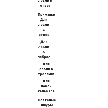
ловли в
отвес
Приманки
Для
ловли
в
отвес
1
2
3
Вперед
В конец
Для
ловли
в
заброс
Для
Новости
ловли в
троллинг
24 июня 2026
Для
Поступление заказов с сайта www.japanreelparts.ru на
склад: 22.06.2022
ловли
1792;1976;1978;1867;2040;2092;2101;2102;2125;2133;
кальмара
2135;2136;2138;2139;2141;2142;2143;2145;2147;2153;
2154;2156;2157;2161;2166;2168;2170;2173;2174;2176;
Плетеные
2177;2178;2180;2181 и другие
шнуры
28 апреля 2026