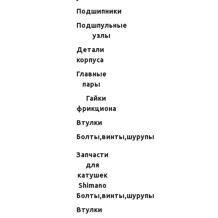
Категории товаров
Подшипники
Подшпульные
Запчасти для катушек
узлы
Запчасти для катушек Daiwa
Детали
Бегунки
корпуса
Ось бесконечника
Главные
Шестерни микромодульные
пары
Шестерни паразитные
Гайки
фрикциона
Обгонные муфты
Втулки
Шпули
Болты,винты,шурупы
Шайбы
Рукояти и кнобы
Запчасти
для
Роторы и запчасти к ним
катушек
Ролики лесоукладывателя
Shimano
Пружины
Болты,винты,шурупы
Прочие запчасти
Втулки