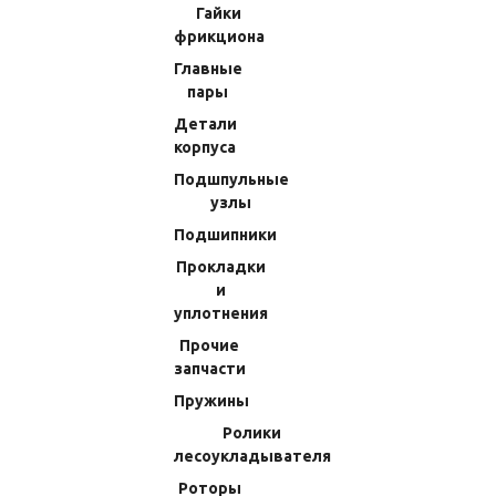
Прокладки и уплотнения
Гайки
фрикциона
Подшипники
Главные
Подшпульные узлы
пары
Детали корпуса
Детали
Главные пары
корпуса
Гайки фрикциона
Подшпульные
Втулки
узлы
Болты,винты,шурупы
Подшипники
Прокладки
Запчасти для катушек Shimano
и
Болты,винты,шурупы
уплотнения
Втулки
Прочие
Гайки фрикциона
запчасти
Главные пары
Пружины
Детали корпуса
Ролики
лесоукладывателя
Подшпульные узлы
Роторы
Подшипники