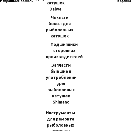
Избранное
Профиль
Корзина
катушек
Daiwa
Удилища
Бейткастинговые
Чехлы и
Для морской ловли в отвес
боксы для
рыболовных
Для морской ловли в заброс
катушек
Спиннинговые
Подшипники
Для пресноводной рыбалки
сторонних
Для морской ловли в заброс
производителей
Для морской ловли в отвес
Запчасти
бывшие в
Приманки
употреблении
Для ловли в отвес
для
рыболовных
Для ловли в заброс
катушек
Для ловли в троллинг
Shimano
Для ловли кальмара
Инструменты
Плетеные шнуры
для ремонта
рыболовных
Одежда и экипировка