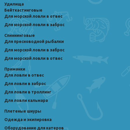
Удилища
Бейткастинговые
Для морской ловли в отвес
Для морской ловли в заброс
Спиннинговые
Для пресноводной рыбалки
Для морской ловли в заброс
Для морской ловли в отвес
Приманки
Для ловли в отвес
Для ловли в заброс
Для ловли в троллинг
Для ловли кальмара
Плетеные шнуры
Одежда и экипировка
Оборудование для катеров