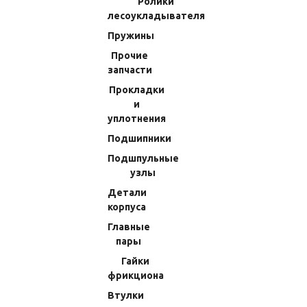
Ролики
В КОРЗИНУ
лесоукладывателя
Пружины
Прочие
запчасти
Прокладки
и
уплотнения
Подшипники
Подшпульные
узлы
Втулка Shimano 14 AR-B Aero BB
Втулка Shimano Biomaster
4000HG (79) 10JUU
SW5000PG 13 (86) 10JXK
Детали
корпуса
(Код:
705230G1000
)
(Код:
705238M250P
)
Главные
Производитель:
Shimano
Производитель:
Shimano
пары
Нет в наличии
Нет в наличии
Гайки
144.90 RUB
144.90 RUB
фрикциона
Втулки