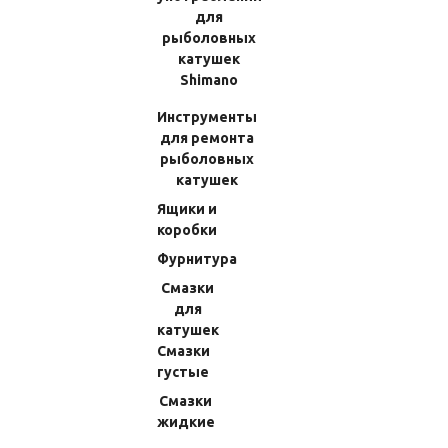
24 Twin Power 4000PG (61) 10DJY
Stella 4000S (53) 10K55
для
рыболовных
(Код:
70854W0250J
)
(Код:
703707Y250J
)
катушек
Производитель:
Shimano
Нет в наличии
Shimano
Нет в наличии
146.16 RUB
340.20 RUB
Инструменты
для ремонта
рыболовных
катушек
Ящики и
коробки
Фурнитура
Смазки
для
катушек
Смазки
густые
Втулка Подшипника Гайки
Втулка Подшипника Гайки
Ротора Shimano 20 Stella SW
Ротора Shimano 22 Stella
Смазки
5000HG (29) 100S6
1000SSPG (21) 10R5P
жидкие
(Код:
70344Y7520J
)
(Код:
70344AN160J
)