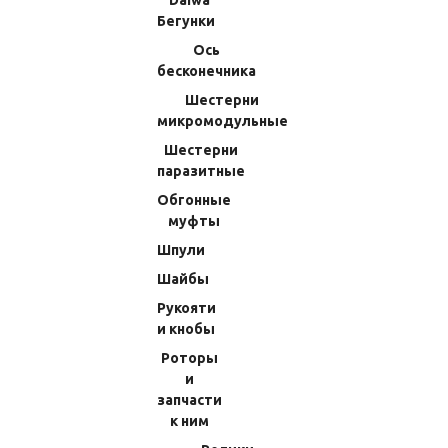
Daiwa
243.18 RUB
243.18 RUB
Бегунки
Ось
В КОРЗИНУ
В КОРЗИНУ
бесконечника
Шестерни
микромодульные
Шестерни
паразитные
Обгонные
муфты
Шпули
Шайбы
Втулка Штока Каретки Shimano
Кольцо Ролика Обгонной Муфты
Рукояти
18 Stella C5000XG (93) 1005H
9x7x1мм Shimano 16 Vanquish
и кнобы
C3000HGSDH (49) 10H4G
Роторы
(Код:
70523W0400J
)
(Код:
7083KM3250J
)
и
Производитель:
Shimano
146.16 RUB
запчасти
243.18 RUB
к ним
В КОРЗИНУ