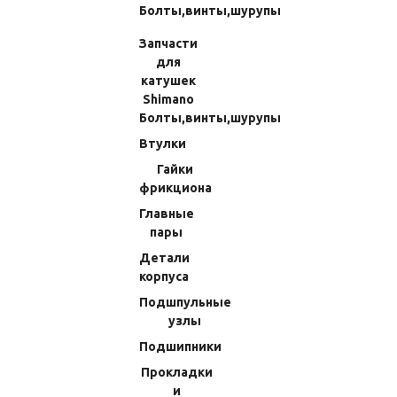
Болты,винты,шурупы
Запчасти
для
катушек
Shimano
Болты,винты,шурупы
Втулки
Гайки
Втулка Shimano Twin Power
Втулка Гайки Ротора Shimano 20
фрикциона
SW5000PG 09 (54) 10K54
Stella SW 4000XG (27) 10RLC
Главные
пары
(Код:
703704S5200
)
(Код:
70344Y7430J
)
Производитель:
Shimano
Производитель:
Shimano
Детали
Нет в наличии
Нет в наличии
корпуса
144.90 RUB
534.24 RUB
Подшпульные
узлы
Подшипники
Прокладки
и