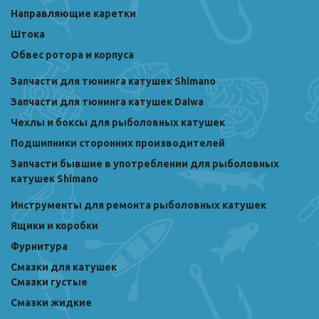
Направляющие каретки
Штока
Обвес ротора и корпуса
Запчасти для тюнинга катушек Shimano
Запчасти для тюнинга катушек Daiwa
Чехлы и боксы для рыболовных катушек
Подшипники сторонних производителей
Запчасти бывшие в употреблении для рыболовных
катушек Shimano
Инструменты для ремонта рыболовных катушек
Ящики и коробки
Фурнитура
Смазки для катушек
Смазки густые
Смазки жидкие