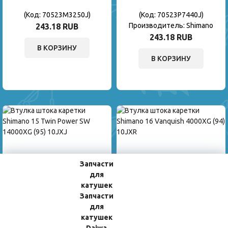
(Код:
70523M3250J
)
(Код:
70523P7440J
)
Производитель:
Shimano
243.18 RUB
243.18 RUB
В КОРЗИНУ
В КОРЗИНУ
Запчасти
для
Втулка Штока Каретки Shimano
Втулка Штока Каретки Shimano
катушек
15 Twin Power SW 14000XG (95)
16 Vanquish 4000XG (94) 10JXR
Запчасти
10JXJ
для
(Код:
705237B8200
)
(Код:
70523M3400J
)
катушек
Производитель:
Shimano
Производитель:
Shimano