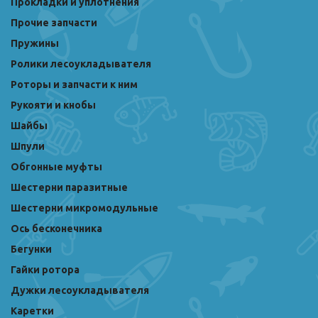
Прокладки и уплотнения
Прочие запчасти
Пружины
Ролики лесоукладывателя
Роторы и запчасти к ним
Рукояти и кнобы
Шайбы
Шпули
Обгонные муфты
Шестерни паразитные
Шестерни микромодульные
Ось бесконечника
Бегунки
Гайки ротора
Дужки лесоукладывателя
Каретки