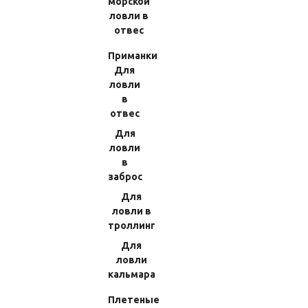
морской
427.14 RUB
388.08 RUB
ловли в
отвес
Приманки
Для
ловли
в
отвес
1
2
Вперед
В конец
Для
ловли
в
заброс
Для
Новости
ловли в
троллинг
24 июня 2026
Для
Поступление заказов с сайта www.japanreelparts.ru на
склад: 22.06.2022
ловли
1792;1976;1978;1867;2040;2092;2101;2102;2125;2133;
кальмара
2135;2136;2138;2139;2141;2142;2143;2145;2147;2153;
2154;2156;2157;2161;2166;2168;2170;2173;2174;2176;
Плетеные
2177;2178;2180;2181 и другие