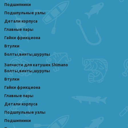
Подшипники
Подшпульные узлы
Детали корпуса
Главные пары
Гайки фрикциона
Втулки
Болты,винты,шурупы
Запчасти для катушек Shimano
Болты,винты,шурупы
Втулки
Гайки фрикциона
Главные пары
Детали корпуса
Подшпульные узлы
Подшипники