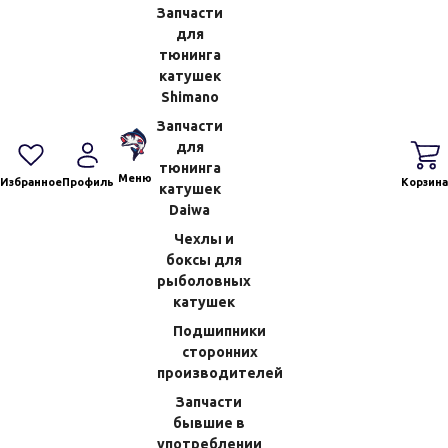
Запчасти
для
Втулка Обгонной Муфты Shimano
Втулка Обгонной Муфты Shimano
тюнинга
15 Twin Power 4000PG (50) 107S5
17 SCORPION DC100HG (31) 10CCN
катушек
Shimano
(Код:
70854552000
)
(Код:
7209901250P
)
Запчасти
Производитель:
Shimano
Производитель:
Shimano
для
Нет в наличии
Нет в наличии
тюнинга
243.18 RUB
534.24 RUB
Меню
Избранное
Профиль
Корзина
катушек
Daiwa
Чехлы и
боксы для
рыболовных
катушек
Подшипники
сторонних
производителей
Запчасти
бывшие в
Втулка Обгонной Муфты Shimano
Втулка Плеча Ротора Shimano 10
употреблении