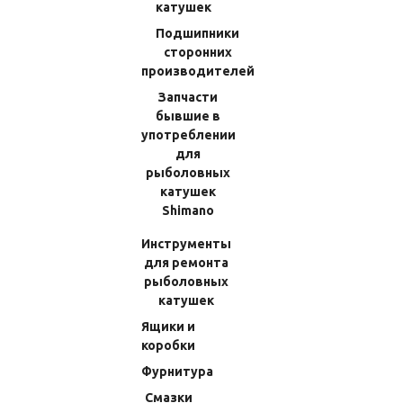
Одежда и экипировка
катушек
Оборудование для катеров
Подшипники
сторонних
Крючки и тройники
производителей
Лески
Запчасти
Катушки
бывшие в
Катушки троллинговые
употреблении
для
Катушки рыболовные бывшие в употреблении
рыболовных
Катушки мультипликаторные (бейткастинговые)
катушек
Катушки безынерционные
Shimano
Родбилдинг
Инструменты
для ремонта
Средства для ухода за рыболовными катушками
рыболовных
Аксессуары
катушек
Наклейки
Ящики и
коробки
Инструмент и запчасти для ремонта лодочных моторов
Фурнитура
Инструмент и оборудование для автомобилей
Смазки