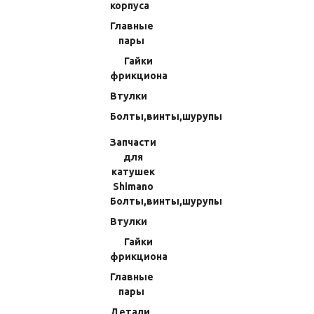
Прочие запчасти
корпуса
Прокладки и уплотнения
Главные
пары
Подшипники
Гайки
Подшпульные узлы
фрикциона
Детали корпуса
Втулки
Главные пары
Болты,винты,шурупы
Гайки фрикциона
Запчасти
Втулки
для
Болты,винты,шурупы
катушек
Shimano
Запчасти для катушек Shimano
Болты,винты,шурупы
Болты,винты,шурупы
Втулки
Втулки
Гайки
Гайки фрикциона
фрикциона
Главные пары
Главные
Детали корпуса
пары
Подшпульные узлы
Детали