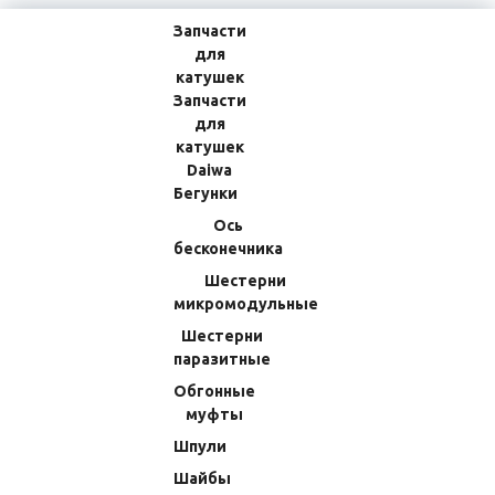
Запчасти
для
катушек
Запчасти
для
катушек
Daiwa
Бегунки
Ось
бесконечника
КОРЗИНА
0
0
Шестерни
Ваша корзина пуста
ЛИЧНЫЙ
микромодульные
ИЗБРАННОЕ
КАБИНЕТ
Товаров в корзине
0
на сумму
Шестерни
0.00 RUB
Перейти в корзину
паразитные
Оформить заказ
Обгонные
муфты
Главная
Производители
Шпули
Кноб рукояти Daiwa SLP Works RCS I-Shaped ZAION Handle Knob
Шайбы
(Move) SLPWA057