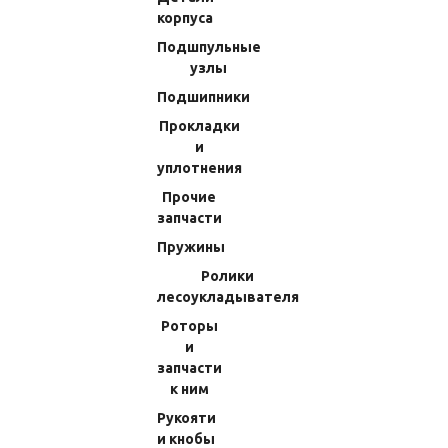
Подшипники
корпуса
Прокладки и уплотнения
Подшпульные
узлы
Прочие запчасти
Подшипники
Пружины
Прокладки
Ролики лесоукладывателя
и
Роторы и запчасти к ним
уплотнения
Рукояти и кнобы
Прочие
запчасти
Шайбы
Пружины
Шпули
Ролики
Обгонные муфты
лесоукладывателя
Шестерни паразитные
Роторы
Шестерни микромодульные
и
Ось бесконечника
запчасти
к ним
Бегунки
Рукояти
Гайки ротора
и кнобы