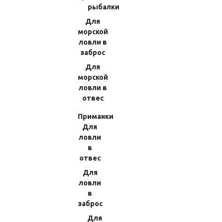
рыбалки
Нет в наличии
Для
морской
ловли в
ОПИСАНИЕ
ХАРАКТЕРИСТИКИ
заброс
Для
Дизайн кноба без заглушки. Подходит для катушек
морской
Daiwa: 12 Tail Monster LBD 14 Surf Basia 25 06PE 14 Surf
ловли в
Basia 25 QD5 14 CAST'IZM 25 QD 06PE 14 CAST'IZM 25
отвес
QD 15PE 14 IGNIS TYPE-R 2003H 14 IGNIS TYPE-R 2505
14 IGNIS TYPE-R 2505H 14 IMPULT 2500H-LBD 14 IMPULT
Приманки
3000H-LBD 14 IMPULT 3000SH-LBD 14 PRESSO 1025 14
Для
PRESSO 2025C 14 PRESSO 2025H Также для
ловли
концепций LT/FC; RF. В комплекте идёт наб
....
в
Показать полностью
отвес
Для
ловли
в
заброс
Для