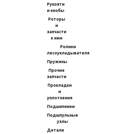
Рукояти
и кнобы
Категории товаров
Роторы
и
Запчасти для катушек
запчасти
Запчасти для катушек Daiwa
к ним
Бегунки
Ролики
Ось бесконечника
лесоукладывателя
Шестерни микромодульные
Пружины
Шестерни паразитные
Прочие
Обгонные муфты
запчасти
Шпули
Прокладки
Шайбы
и
уплотнения
Рукояти и кнобы
Подшипники
Роторы и запчасти к ним
Подшпульные
Ролики лесоукладывателя
узлы
Пружины
Детали