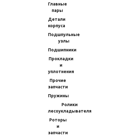
Главные
Прокладки и уплотнения
пары
Прочие запчасти
Детали
Пружины
корпуса
Ролики лесоукладывателя
Подшпульные
узлы
Роторы и запчасти к ним
Подшипники
Рукояти и кнобы
Прокладки
Шайбы
и
Шпули
уплотнения
Обгонные муфты
Прочие
запчасти
Шестерни паразитные
Пружины
Шестерни микромодульные
Ролики
Ось бесконечника
лесоукладывателя
Бегунки
Роторы
Гайки ротора
и
Дужки лесоукладывателя
запчасти