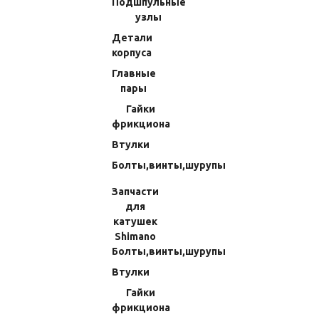
Подшпульные
Прокладки и уплотнения
узлы
Подшипники
Детали
Подшпульные узлы
корпуса
Детали корпуса
Главные
пары
Главные пары
Гайки
Гайки фрикциона
фрикциона
Втулки
Втулки
Болты,винты,шурупы
Болты,винты,шурупы
Запчасти для катушек Shimano
Запчасти
Болты,винты,шурупы
для
Втулки
катушек
Гайки фрикциона
Shimano
Болты,винты,шурупы
Главные пары
Втулки
Детали корпуса
Гайки
Подшпульные узлы
фрикциона
Подшипники