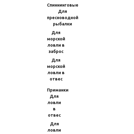
Спиннинговые
Для
В КОРЗИНУ
Количество:
пресноводной
рыбалки
Для
морской
ОПИСАНИЕ
ХАРАКТЕРИСТИКИ
ловли в
заброс
Благодаря нашему сервису сайта JapanReelParts.ru
Для
вы сможете легко определить, подходит ли данная
морской
деталь, к вашей модели и размеру катушки, по
ловли в
следующему «S Part No» обозначению: 10DMY
отвес
Вышеуказанный номер необходимо вводить в
строке поиска по следующему пути: сайт
Приманки
JapanReelParts.ru → вкладка «Запчасти для катушек»
Для
в верхней части экрана → Shimano → поиск по
ловли
каталогу запчастей для катушек.
....
Показать
в
полностью
отвес
Для
ловли