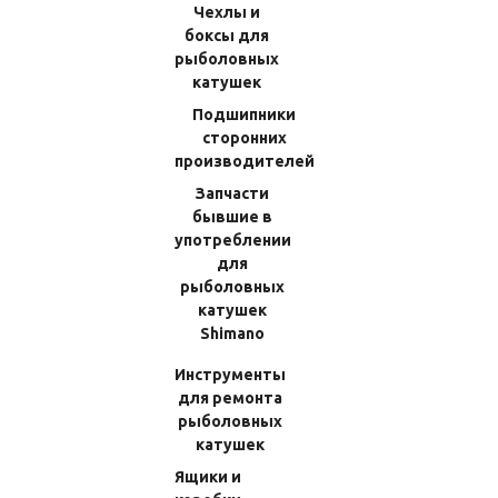
Чехлы и
Оборудование для катеров
боксы для
Крючки и тройники
рыболовных
Лески
катушек
Катушки
Подшипники
Катушки троллинговые
сторонних
производителей
Катушки рыболовные бывшие в употреблении
Запчасти
Катушки мультипликаторные (бейткастинговые)
бывшие в
Катушки безынерционные
употреблении
для
Родбилдинг
рыболовных
Средства для ухода за рыболовными катушками
катушек
Shimano
Аксессуары
Наклейки
Инструменты
для ремонта
Инструмент и запчасти для ремонта лодочных моторов
рыболовных
Инструмент и оборудование для автомобилей
катушек
Ящики и