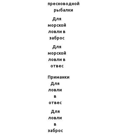
пресноводной
рыбалки
В КОРЗИНУ
Количество:
Для
морской
ловли в
заброс
ОПИСАНИЕ
ХАРАКТЕРИСТИКИ
Для
морской
Катушка без лесоукладчика для бортовой рыбалки.
ловли в
Специальная джиговая серия подходит для
отвес
отвесного Slow Jigging. Рукоять под вращение
правой рукой; Количество подшипников: 4/1 шт.;
Приманки
Вместимость линии: 0,33мм-540м/0,4мм-370м;
Для
Передаточное число: 6.0:1; Длина намотки за один
ловли
оборот рукояти: 100 см; Максимальная нагрузка на
в
фрикцион: 11 кг; Вес: 465 г. Сделано на Тайване.
отвес
Для
ловли
в
заброс