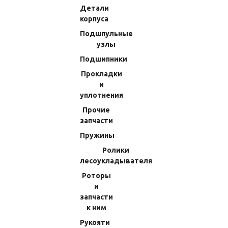
Подшпульные узлы
Детали
корпуса
Подшипники
Подшпульные
Прокладки и уплотнения
узлы
Прочие запчасти
Подшипники
Пружины
Прокладки
Ролики лесоукладывателя
и
Роторы и запчасти к ним
уплотнения
Рукояти и кнобы
Прочие
запчасти
Шайбы
Пружины
Шпули
Ролики
Обгонные муфты
лесоукладывателя
Шестерни паразитные
Роторы
Шестерни микромодульные
и
запчасти
Ось бесконечника
к ним
Бегунки
Рукояти
Гайки ротора