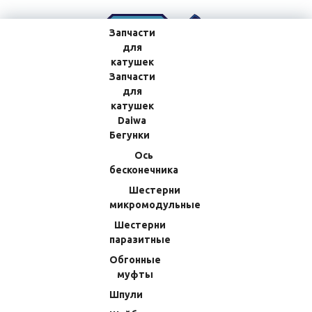
Запчасти
для
катушек
Запчасти
для
катушек
Daiwa
Бегунки
Ось
КОРЗИНА
0
бесконечника
0
Ваша корзина пуста
ЛИЧНЫЙ
Шестерни
ИЗБРАННОЕ
КАБИНЕТ
Товаров в корзине
0
на сумму
микромодульные
0.00 RUB
Перейти в корзину
Шестерни
Оформить заказ
паразитные
Обгонные
Главная
Каталог товаров
Катушки
муфты
Катушки мультипликаторные (бейткастинговые)
Шпули
Катушка мультипликаторная OMOTO Vantage JIGGER SERIES V30JHG