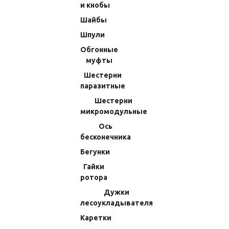
и кнобы
Дужки лесоукладывателя
Шайбы
Каретки
Шпули
Направляющие каретки
Обгонные
Штока
муфты
Обвес ротора и корпуса
Шестерни
паразитные
Запчасти для тюнинга катушек Shimano
Шестерни
Запчасти для тюнинга катушек Daiwa
микромодульные
Чехлы и боксы для рыболовных катушек
Ось
Подшипники сторонних производителей
бесконечника
Запчасти бывшие в употреблении для рыболовных
Бегунки
катушек Shimano
Гайки
ротора
Инструменты для ремонта рыболовных катушек
Дужки
Ящики и коробки
лесоукладывателя
Фурнитура
Каретки
Смазки для катушек