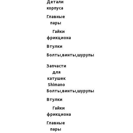
Детали
Прочие запчасти
корпуса
Прокладки и уплотнения
Главные
пары
Подшипники
Гайки
Подшпульные узлы
фрикциона
Детали корпуса
Втулки
Главные пары
Болты,винты,шурупы
Гайки фрикциона
Запчасти
Втулки
для
Болты,винты,шурупы
катушек
Shimano
Запчасти для катушек Shimano
Болты,винты,шурупы
Болты,винты,шурупы
Втулки
Втулки
Гайки
Гайки фрикциона
фрикциона
Главные пары
Главные
Детали корпуса
пары