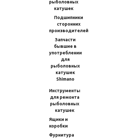
Плетеные шнуры
рыболовных
катушек
Одежда и экипировка
Подшипники
Оборудование для катеров
сторонних
Крючки и тройники
производителей
Лески
Запчасти
Катушки
бывшие в
Катушки троллинговые
употреблении
для
Катушки рыболовные бывшие в употреблении
рыболовных
Катушки мультипликаторные (бейткастинговые)
катушек
Shimano
Катушки безынерционные
Инструменты
Родбилдинг
для ремонта
Средства для ухода за рыболовными катушками
рыболовных
Аксессуары
катушек
Наклейки
Ящики и
коробки
Инструмент и запчасти для ремонта лодочных моторов
Фурнитура
Инструмент и оборудование для автомобилей