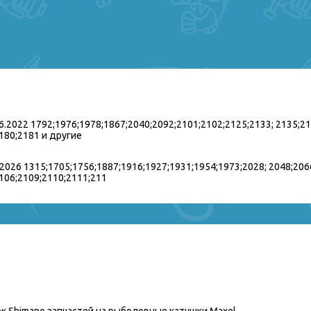
06.2022 1792;1976;1978;1867;2040;2092;2101;2102;2125;2133; 2135;2
180;2181 и другие
4.2026 1315;1705;1756;1887;1916;1927;1931;1954;1973;2028; 2048;206
2106;2109;2110;2111;211
нижнем угла на главной странице сайта
на следующей неделе)
1414/1415/1416/1418/1420/1421/1422/1424/1425/ 1427/1428/1430/1