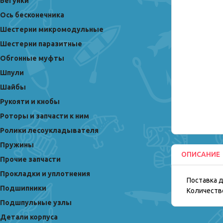
Бегунки
Ось бесконечника
Шестерни микромодульные
Шестерни паразитные
Обгонные муфты
Шпули
Шайбы
Рукояти и кнобы
Роторы и запчасти к ним
Ролики лесоукладывателя
Пружины
ОПИСАНИЕ
Прочие запчасти
Прокладки и уплотнения
Поставка д
Подшипники
Количество
Подшпульные узлы
Детали корпуса