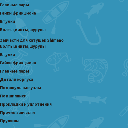
Главные пары
Гайки фрикциона
Втулки
Болты,винты,шурупы
Запчасти для катушек Shimano
Болты,винты,шурупы
Втулки
Гайки фрикциона
Главные пары
Детали корпуса
Подшпульные узлы
Подшипники
Прокладки и уплотнения
Прочие запчасти
Пружины