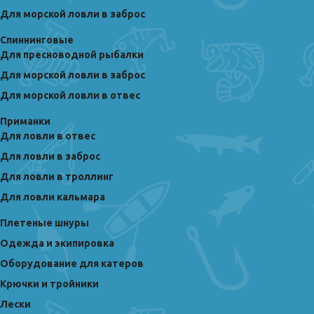
Для морской ловли в заброс
Спиннинговые
Для пресноводной рыбалки
Для морской ловли в заброс
Для морской ловли в отвес
Приманки
Для ловли в отвес
Для ловли в заброс
Для ловли в троллинг
Для ловли кальмара
Плетеные шнуры
Одежда и экипировка
Оборудование для катеров
Крючки и тройники
Лески