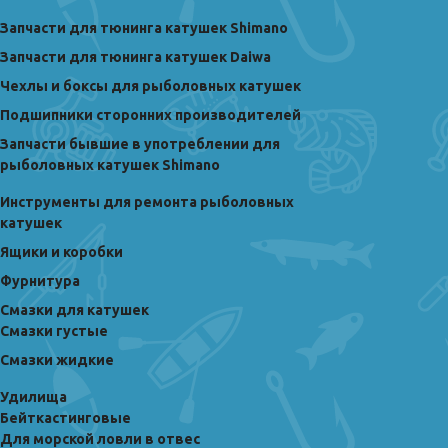
Запчасти для тюнинга катушек Shimano
Запчасти для тюнинга катушек Daiwa
Чехлы и боксы для рыболовных катушек
Подшипники сторонних производителей
Запчасти бывшие в употреблении для
рыболовных катушек Shimano
Инструменты для ремонта рыболовных
катушек
Ящики и коробки
Фурнитура
Смазки для катушек
Смазки густые
Смазки жидкие
Удилища
Бейткастинговые
Для морской ловли в отвес