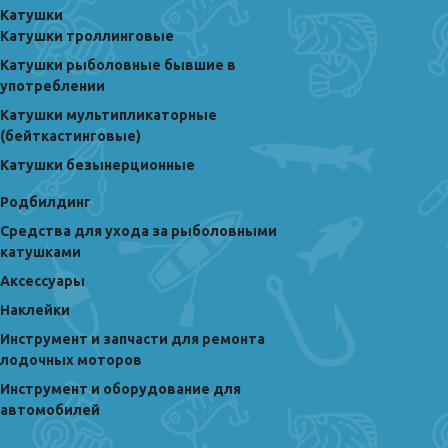
Катушки
Катушки троллинговые
Катушки рыболовные бывшие в
употреблении
Катушки мультипликаторные
(бейткастинговые)
Катушки безынерционные
Родбилдинг
Средства для ухода за рыболовными
катушками
Аксессуары
Наклейки
Инструмент и запчасти для ремонта
лодочных моторов
Инструмент и оборудование для
автомобилей