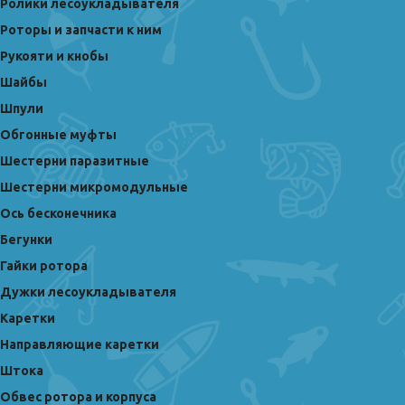
Ролики лесоукладывателя
Роторы и запчасти к ним
Рукояти и кнобы
Шайбы
Шпули
Обгонные муфты
Шестерни паразитные
Шестерни микромодульные
Ось бесконечника
Бегунки
Гайки ротора
Дужки лесоукладывателя
Каретки
Направляющие каретки
Штока
Обвес ротора и корпуса